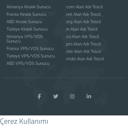
Almanya Kiralık Sunucu
.com Alan Adı Tescil
Fransa Kiralık Sunucu
.net Alan Adı Tescil
ABD Kiralık Sunucu
.org Alan Adı Tescil
Türkiye Kiralık Sunucu
.in Alan Adı Tescil
Almanya VPS/VDS
.co Alan Adı Tescil
Sunucu
.pro Alan Adı Tescil
Fransa VPS/VDS Sunucu
.site Alan Adı Tescil
Türkiye VPS/VDS Sunucu
.mobi Alan Adı Tescil
ABD VPS/VDS Sunucu
Çerez Kullanımı