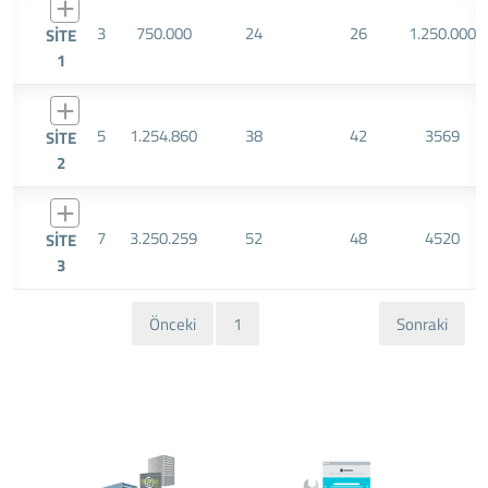
3
750.000
24
26
1.250.000
SİTE
1
5
1.254.860
38
42
3569
SİTE
2
7
3.250.259
52
48
4520
SİTE
3
Önceki
1
Sonraki