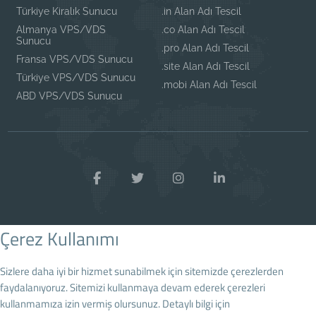
Türkiye Kiralık Sunucu
.in Alan Adı Tescil
Almanya VPS/VDS
.co Alan Adı Tescil
Sunucu
.pro Alan Adı Tescil
Fransa VPS/VDS Sunucu
.site Alan Adı Tescil
Türkiye VPS/VDS Sunucu
.mobi Alan Adı Tescil
ABD VPS/VDS Sunucu
Çerez Kullanımı
Sizlere daha iyi bir hizmet sunabilmek için sitemizde çerezlerden
faydalanıyoruz. Sitemizi kullanmaya devam ederek çerezleri
kullanmamıza izin vermiş olursunuz. Detaylı bilgi için
Çerez Politikamızı