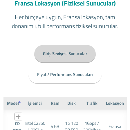
Fransa Lokasyon (Fiziksel Sunucular)
Her bütçeye uygun, Fransa lokasyon, tam
donanımlı, full performans fiziksel sunucular.
Giriş Seviyesi Sunucular
Fiyat / Performans Sunucuları
Model
İşlemci
Ram
Disk
Trafik
Lokasyon
Intel C2350
1 x 120
1Gbps /
FR
4 GB
Fransa
1,70GHz
GB SSD
200Mbps