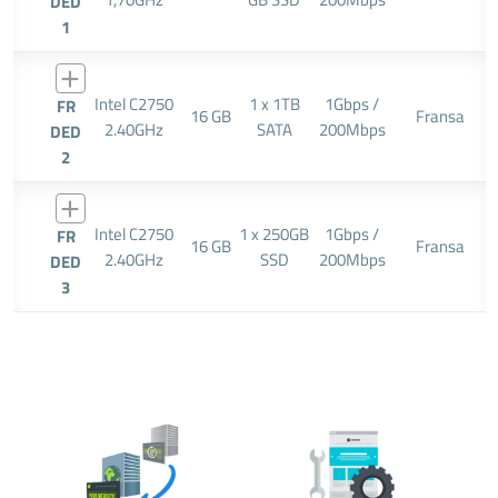
DED
1
Intel C2750
1 x 1TB
1Gbps /
FR
16 GB
Fransa
2.40GHz
SATA
200Mbps
DED
2
Intel C2750
1 x 250GB
1Gbps /
FR
16 GB
Fransa
2.40GHz
SSD
200Mbps
DED
3