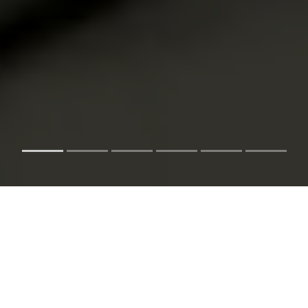
Hayalinizdeki Alan Adını Hemen
Bulun!